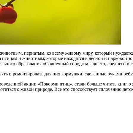
 к животным, пернатым, ко всему живому миру, который нуждает
а птицам и животным, которые находятся в лесной и парковой з
льного образования «Солнечный город» младшего, среднего и с
ять и ремонтировать для них кормушки, сделанные руками ребят
роведенной акции «Покорми птиц», стали больше читать книг о 
ботиться о живой природе. Все это способствует сплочению детс