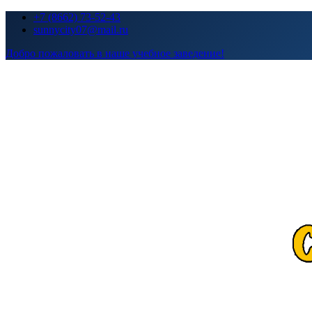
Перейти
+7 (8662) 73-52-43
к
sunnycity07@mail.ru
содержимому
Добро пожаловать в наше учебное заведение!