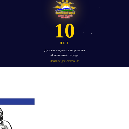
10
ЛЕТ
Детская академия творчества
«Солнечный город»
Нажмите для салюта! 🎉