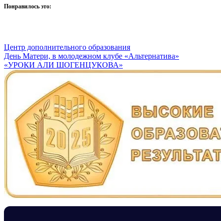
Понравилось это:
Центр дополнительного образования
Навигация
День Матери, в молодежном клубе «Альтернатива»
«УРОКИ АЛИ ШОГЕНЦУКОВА»
по
записям