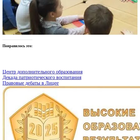
Понравилось это:
Центр дополнительного образования
Навигация
Декада патриотического воспитания
Правовые дебаты в Лицее
по
записям