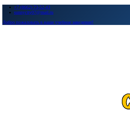
Перейти
+7 (8662) 73-52-43
к
sunnycity07@mail.ru
содержимому
Добро пожаловать в наше учебное заведение!