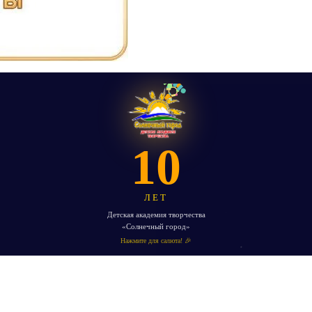
10
ЛЕТ
Детская академия творчества
«Солнечный город»
Нажмите для салюта! 🎉