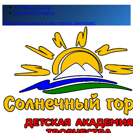
Перейти
+7 (8662) 73-52-43
к
sunnycity07@mail.ru
содержимому
Добро пожаловать в наше учебное заведение!