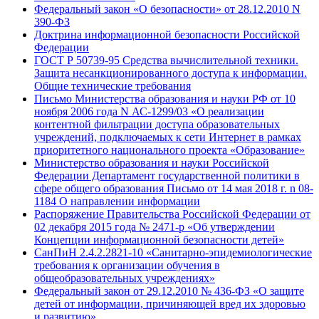
Федеральный закон «О безопасности» от 28.12.2010 N
390-ФЗ
Доктрина информационной безопасности Российской
Федерации
ГОСТ Р 50739-95 Средства вычислительной техники.
Защита несанкционированного доступа к информации.
Общие технические требования
Письмо Министерства образования и науки РФ от 10
ноября 2006 года N АС-1299/03 «О реализации
контентной фильтрации доступа образовательных
учреждений, подключаемых к сети Интернет в рамках
приоритетного национального проекта «Образование»
Министерство образования и науки Российской
Федерации Департамент государственной политики в
сфере общего образования Письмо от 14 мая 2018 г. n 08-
1184 О направлении информации
Распоряжение Правительства Российской Федерации от
02 декабря 2015 года № 2471-р «Об утверждении
Концепции информационной безопасности детей»
СанПиН 2.4.2.2821-10 «Санитарно-эпидемиологические
требования к организации обучения в
общеобразовательных учреждениях»
Федеральный закон от 29.12.2010 № 436-ФЗ «О защите
детей от информации, причиняющей вред их здоровью
и развитию»