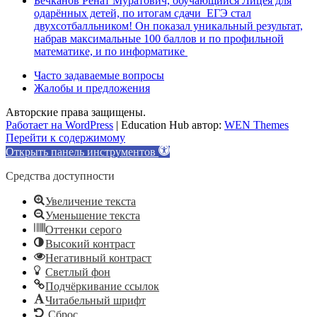
Бечканов Ренат Муратович, обучающийся Лицея для
одарённых детей, по итогам сдачи ЕГЭ стал
двухсотбалльником! Он показал уникальный результат,
набрав максимальные 100 баллов и по профильной
математике, и по информатике
Часто задаваемые вопросы
Жалобы и предложения
Авторские права защищены.
Работает на WordPress
|
Education Hub автор:
WEN Themes
Перейти к содержимому
Открыть панель инструментов
Средства доступности
Увеличение текста
Уменьшение текста
Оттенки серого
Высокий контраст
Негативный контраст
Светлый фон
Подчёркивание ссылок
Читабельный шрифт
Сброс