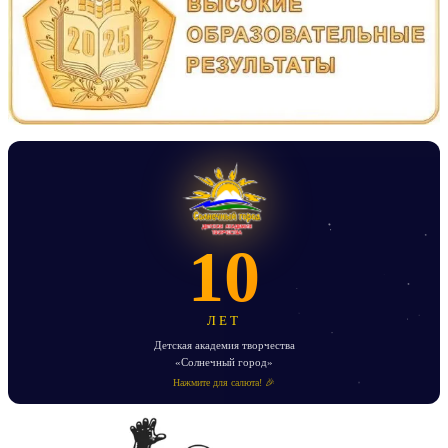
10
ЛЕТ
Детская академия творчества
«Солнечный город»
Нажмите для салюта! 🎉