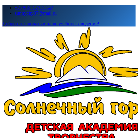
Перейти
+7 (8662) 73-52-43
к
sunnycity07@mail.ru
содержимому
Добро пожаловать в наше учебное заведение!