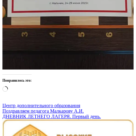
Понравилось это:
Загрузка…
Центр дополнительного образования
Навигация
Поздравляем педагога Малкарову А.И.
ДНЕВНИК ЛЕТНЕГО ЛАГЕРЯ. Первый день.
по
записям