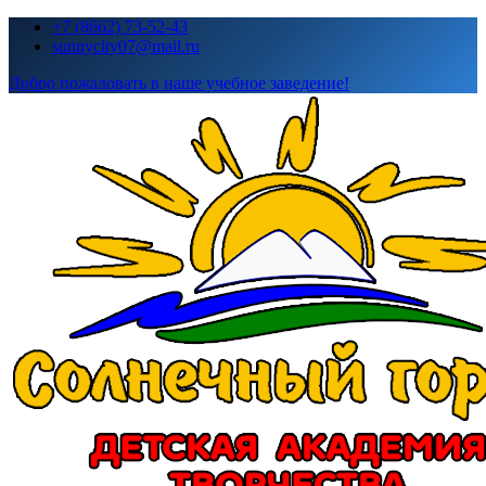
Перейти
+7 (8662) 73-52-43
к
sunnycity07@mail.ru
содержимому
Добро пожаловать в наше учебное заведение!