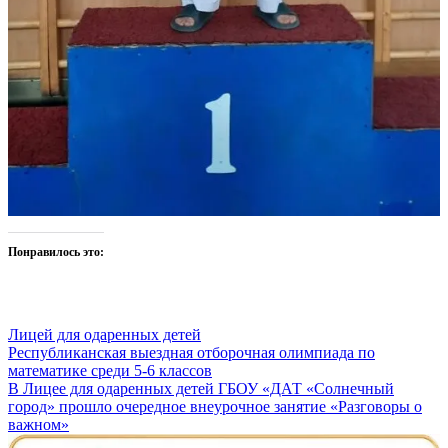
Понравилось это:
Лицей для одаренных детей
Навигация
Республиканская выездная отборочная олимпиада по
математике среди 5-6 классов
по
В Лицее для одаренных детей ГБОУ «ДАТ «Солнечный
записям
город» прошло очередное внеурочное занятие «Разговоры о
важном»