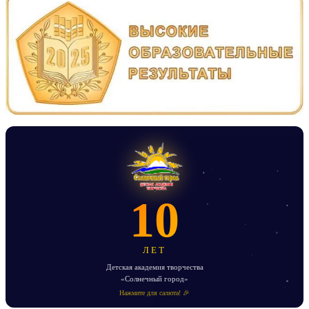
10
ЛЕТ
Детская академия творчества
«Солнечный город»
Нажмите для салюта! 🎉