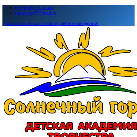
Перейти
+7 (8662) 73-52-43
к
sunnycity07@mail.ru
содержимому
Добро пожаловать в наше учебное заведение!