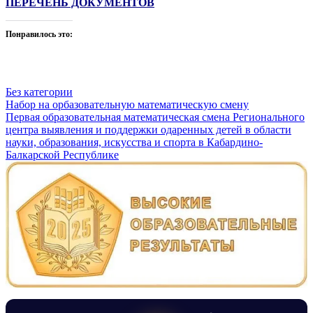
ПЕРЕЧЕНЬ ДОКУМЕНТОВ
Понравилось это:
Без категории
Навигация
Набор на орбазовательную математическую смену
Первая образовательная математическая смена Регионального
по
центра выявления и поддержки одаренных детей в области
записям
науки, образования, искусства и спорта в Кабардино-
Балкарской Республике