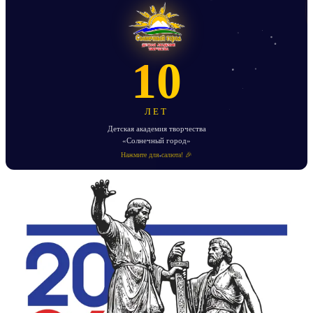
10
ЛЕТ
Детская академия творчества
«Солнечный город»
Нажмите для салюта! 🎉