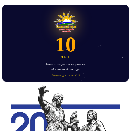
10
ЛЕТ
Детская академия творчества
«Солнечный город»
Нажмите для салюта! 🎉