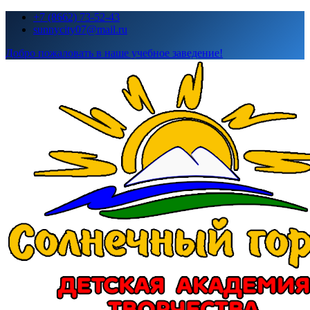
Перейти
+7 (8662) 73-52-43
к
sunnycity07@mail.ru
содержимому
Добро пожаловать в наше учебное заведение!