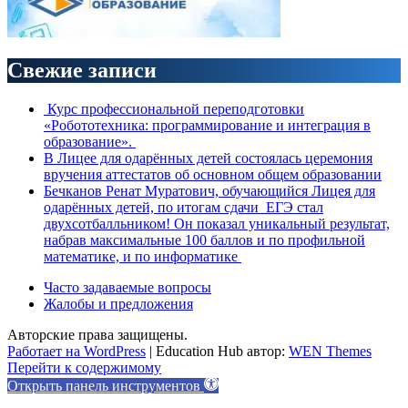
Свежие записи
Курс профессиональной переподготовки
«Робототехника: программирование и интеграция в
образование».
В Лицее для одарённых детей состоялась церемония
вручения аттестатов об основном общем образовании
Бечканов Ренат Муратович, обучающийся Лицея для
одарённых детей, по итогам сдачи ЕГЭ стал
двухсотбалльником! Он показал уникальный результат,
набрав максимальные 100 баллов и по профильной
математике, и по информатике
Часто задаваемые вопросы
Жалобы и предложения
Авторские права защищены.
Работает на WordPress
|
Education Hub автор:
WEN Themes
Перейти к содержимому
Открыть панель инструментов