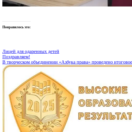
Понравилось это:
Лицей для одаренных детей
Навигация
Поздравляем!
В творческом объединении «Азбука права» проведено итоговое
по
записям