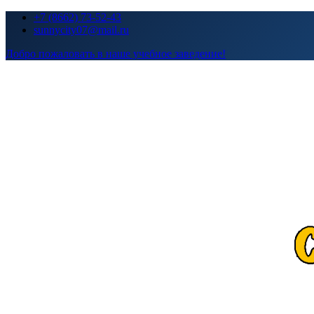
Перейти
+7 (8662) 73-52-43
к
sunnycity07@mail.ru
содержимому
Добро пожаловать в наше учебное заведение!