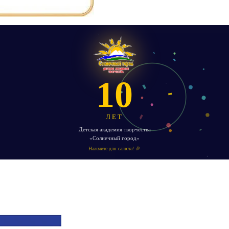
10
ЛЕТ
Детская академия творчества
«Солнечный город»
Нажмите для салюта! 🎉