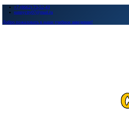
Перейти
+7 (8662) 73-52-43
к
sunnycity07@mail.ru
содержимому
Добро пожаловать в наше учебное заведение!