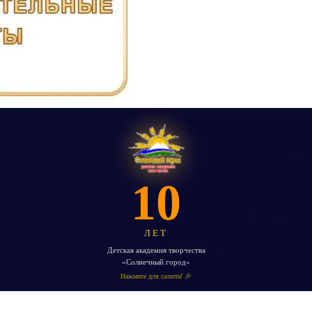
10
ЛЕТ
Детская академия творчества
«Солнечный город»
Нажмите для салюта! 🎉