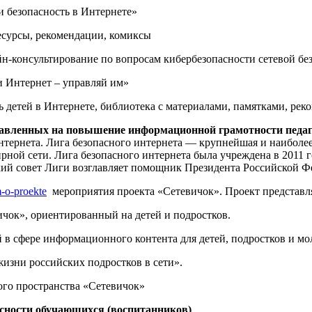
и безопасность в Интернете»
ресурсы, рекомендации, комиксы
йн-консультирование по вопросам кибербезопасности сетевой бе
и Интернет – управляй им»
ь детей в Интернете, библиотека с материалами, памятками, рек
равленных на повышение информационной грамотности педаг
тернета. Лига безопасного интернета — крупнейшая и наиболее 
ирной сети. Лига безопасного интернета была учреждена в 201
ий совет Лиги возглавляет помощник Президента Российской Ф
m-o-proekte
мероприятия проекта «Сетевичок». Проект представл
чок», ориентированный на детей и подростков.
й в сфере информационного контента для детей, подростков и 
жизни российских подростков в сети».
го пространства «Сетевичок»
сности обучающихся (воспитанников)