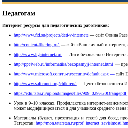
Педагогам
Интернет-ресурсы для педагогических работников
:
http://www.fid.su/projects/deti-v-internete
—
сайт Фонда Разв
http://content-filtering.ru/
—
сайт «Ваш личный интернет», с
http://www.ligainternet.ru/
—
Лиги безопасного Интернета.
http://ppt4web.ru/informatika/bezopasnyjj-internet.html
—
пре
http://www.microsoft.com/ru-ru/security/default.aspx
—
сайт 
http://www.saferunet.org/children/
—
Центр безопасности И
https://edu.tatar.ru/upload/images/files/909_029%20Orangepdf
Урок в 9–10 классах. Профилактика интернет-зависимос
может модифицироваться и для учащихся среднего звена
Материалы (буклет, презентация и текст) для бесед п
Татарстан:
http://mon.tatarstan.ru/prof_internet_zavisimosti.ht