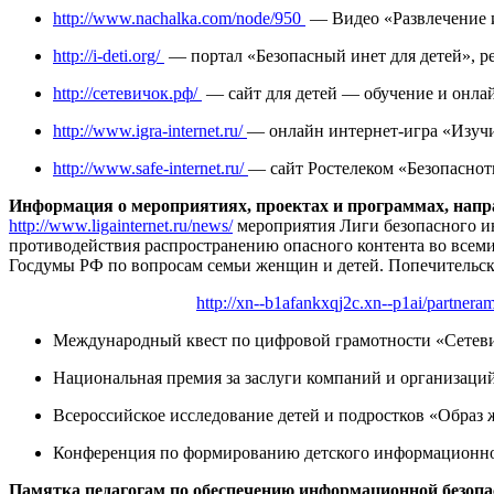
http://www.nachalka.com/node/950
—
Видео «Развлечение 
http://i-deti.org/
—
портал «Безопасный инет для детей», 
http://сетевичок.рф/
—
сайт для детей — обучение и онла
http://www.igra-internet.ru/
—
онлайн интернет-игра «Изуч
http://www.safe-internet.ru/
— сайт Ростелеком «Безопаснот
Информация о мероприятиях, проектах и программах, нап
http://www.ligainternet.ru/news/
мероприятия Лиги безопасного ин
противодействия распространению опасного контента во всем
Госдумы РФ по вопросам семьи женщин и детей. Попечительск
http://xn--b1afankxqj2c.xn--p1ai/partnera
Международный квест по цифровой грамотности «Сетеви
Национальная премия за заслуги компаний и организаци
Всероссийское исследование детей и подростков «Образ 
Конференция по формированию детского информационно
Памятка педагогам по обеспечению информационной безопа