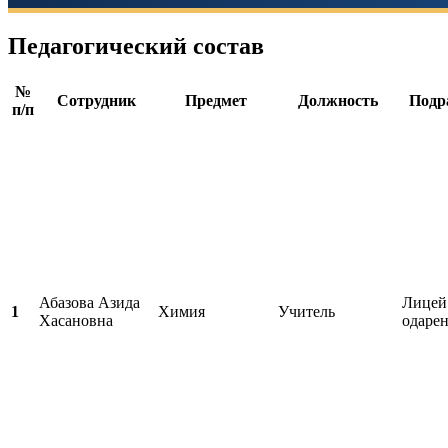
Педагогический состав
№
Сотрудник
Предмет
Должность
Подр
п/п
Абазова Азида
Лицей
1
Химия
Учитель
Хасановна
одаре