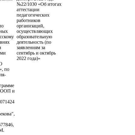
№22/1030 «Об итогах
аттестации
педагогических
работников
по
организаций,
нных
осуществляющих
сскому
образовательную
овнях
деятельность (по
и
заявлениям за
ыми
сентябрь и октябрь
2022 года)»
О
, по
ля-
ограмме
ФООП и
0071424
екова",
77846,
М.