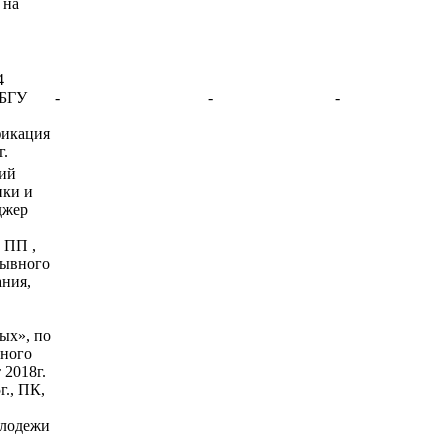
 на
4
КБГУ
-
-
-
фикация
г.
ий
ики и
джер
 ПП ,
ывного
ания,
ых», по
ьного
 2018г.
г., ПК,
олодежи