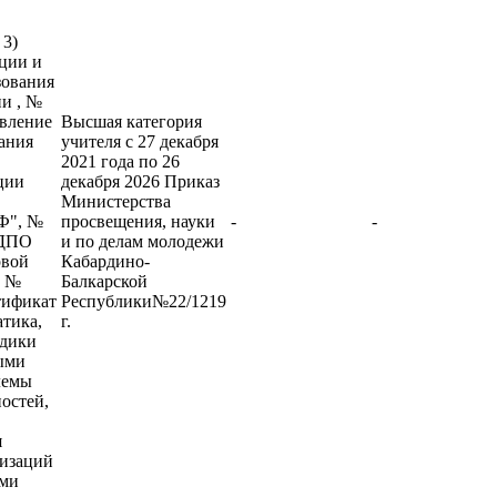
 3)
ции и
зования
и , №
овление
Высшая категория
ания
учителя с 27 декабря
2021 года по 26
ции
декабря 2026 Приказ
Министерства
РФ", №
просвещения, науки
-
-
 ДПО
и по делам молодежи
рвой
Кабардино-
, №
Балкарской
тификат
Республики№22/1219
атика,
г.
одики
ыми
лемы
остей,
я
низаций
ами