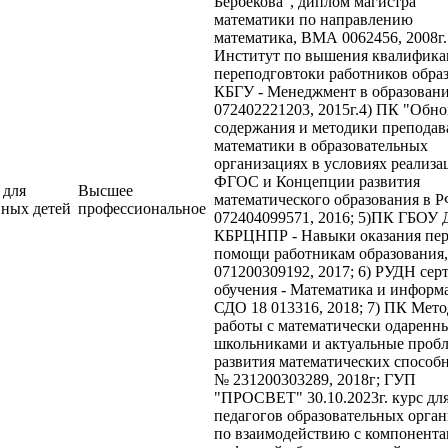
Бербекова", диплом магистра
математики по направлению
математика, ВМА 0062456, 2008г.
Институт по вышения квалифика
переподговтоки работников обра
КБГУ - Менеджмент в образовани
072402221203, 2015г.4) ПК "Обн
содержания и методики преподав
математики в образовательных
организациях в условиях реализа
ФГОС и Концепции развития
 для
Высшее
математического образования в 
нных детей
профессиональное
072404099571, 2016; 5)ПК ГБОУ
КБРЦНПР - Навыки оказания пе
помощи работникам образования
071200309192, 2017; 6) РУДН сер
обучения - Математика и информ
СДО 18 013316, 2018; 7) ПК Мет
работы с математически одаренн
школьниками и актуальные проб
развития математических способн
№ 231200303289, 2018г; ГУП
"ПРОСВЕТ" 30.10.2023г. курс дл
педагогов образовательных орга
по взаимодействию с компонент