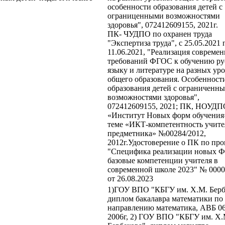
особенности образования детей с
ограниценными возможностями
здоровья", 072412609155, 2021г.
ПК- ЧУДПО по охранен труда
"Экспертиза труда", с 25.05.2021 
11.06.2021, "Реализация совреме
требований ФГОС к обучению ру
языку и литературе на разных ур
общего образования. Особенност
образования детей с ограниченн
возможностями здоровья",
072412609155, 2021; ПК, НОУДП
«Институт Новых форм обучения»
теме «ИКТ-компетентность учите
предметника» №00284/2012,
2012г.Удостоверение о ПК по пр
"Специфика реализации новых 
базовые компетенции учителя в
современной школе 2023" № 000
от 26.08.2023
1)ГОУ ВПО "КБГУ им. Х.М. Берб
диплом бакалавра математики по
направлению математика, АВБ 06
2006г, 2) ГОУ ВПО "КБГУ им. Х.