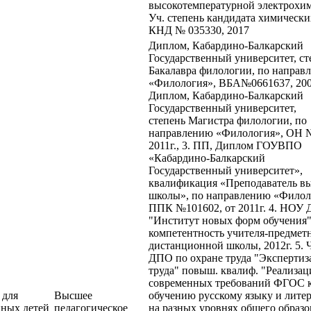
высокотемпературной электрохи
Уч. степень кандидата химически
КНД № 035330, 2017
Диплом, Кабардино-Балкарский
Государственный университет, ст
Бакалавра филологии, по направ
«Филология», ВБА№0661637, 200
Диплом, Кабардино-Балкарский
Государственный университет,
степень Магистра филологии, по
направлению «Филология», ОН 
2011г., 3. ПП, Диплом ГОУВПО
«Кабардино-Балкарский
Государственный университет»,
квалификация «Преподаватель в
школы», по направлению «Филол
ППК №101602, от 2011г. 4. НОУ
"Институт новых форм обучения
компетентность учителя-предмет
дистанционной школы, 2012г. 5. 
ДПО по охране труда "Экспертиз
труда" повыш. квалиф. "Реализац
современных требований ФГОС 
 для
Высшее
обучению русскому языку и лите
нных детей
педагогическое
на разных уровнях общего образо