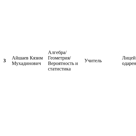
Алгебра/
Айшаев Кязим
Геометрия/
Лицей
3
Учитель
Мухадинович
Вероятность и
одаре
статистика