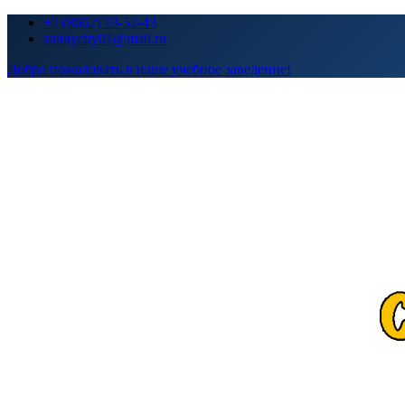
Перейти
+7 (8662) 73-52-43
к
sunnycity07@mail.ru
содержимому
Добро пожаловать в наше учебное заведение!