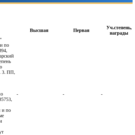
Уч.степень,
Высшая
Первая
награды
"
и по
394,
карский
епень
ю
 3. ПП,
по
-
-
-
5753,
 и по
ме
и
ут