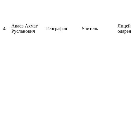
Акаев Ахмат
Лицей
4
География
Учитель
Русланович
одаре