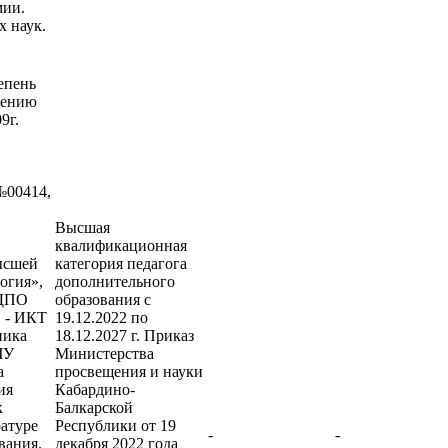
мии.
х наук.
епень
лению
9г.
№00414,
Высшая
квалификационная
ысшей
категория педагога
огия»,
дополнительного
 ДПО
образования с
" - ИКТ
19.12.2022 по
ника
18.12.2027 г. Приказ
ЧУ
Министерства
а
просвещения и науки
ия
Кабардино-
к
Балкарской
ратуре
Республики от 19
-
-
вания.
декабря 2022 года