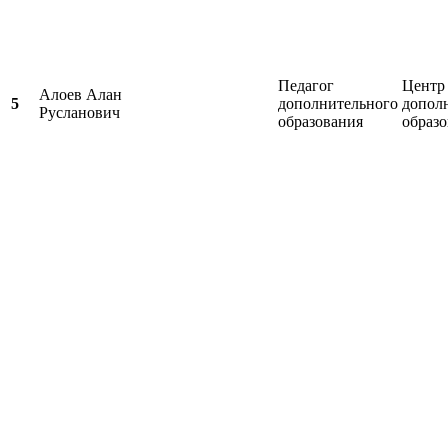
Педагог
Центр
Алоев Алан
5
дополнительного
допол
Русланович
образования
образ