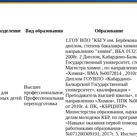
азделение
Вид образования
Образование
1.ГОУ ВПО "КБГУ им. Бербекова
диплом, степень бакалавра химии
направлению "химия", ВБА 0132
2008г. 2 Диплом, Кабардино-Бал
Государственный университет, ст
Магистра химии , по направлени
«Химия», ВМА №0072814 , 2010г.
Диплом ГОУВПО «Кабардино-
Балкарский Государственный
Высшее
университет», квалификация «
 для
профессиональное,
Преподаватель высшей школы», 
нных детей
Профессиональная
направлению «Химия», ППК №08
переподготовка
от 2010г. 4. ПК, «КБРЦНПР»
Министерства образования, науки
делам молодежи КБР, по програм
«Навыки оказания первой помощ
работниками образования»,
№071200309191, 2017г. 5. Инстит