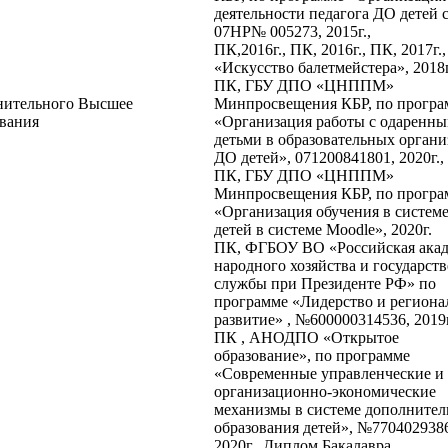
деятельности педагога ДО детей 
07НР№ 005273, 2015г.,
ПК,2016г., ПК, 2016г., ПК, 2017г.
«Искусство балетмейстера», 2018г
ПК, ГБУ ДПО «ЦНППМ»
нительного
Высшее
Минпросвещения КБР, по програ
ования
«Организация работы с одаренн
детьми в образовательных органи
ДО детей», 071200841801, 2020г.,
ПК, ГБУ ДПО «ЦНППМ»
Минпросвещения КБР, по програ
«Организация обучения в систем
детей в системе Moodle», 2020г.
ПК, ФГБОУ ВО «Российская ака
народного хозяйства и государст
службы при Президенте РФ» по
программе «Лидерство и региона
развитие» , №600000314536, 2019г
ПК , АНОДПО «Открытое
образование», по программе
«Современные управленческие и
организационно-экономические
механизмы в системе дополнител
образования детей», №770402938
2020г., Диплом Бакалавра