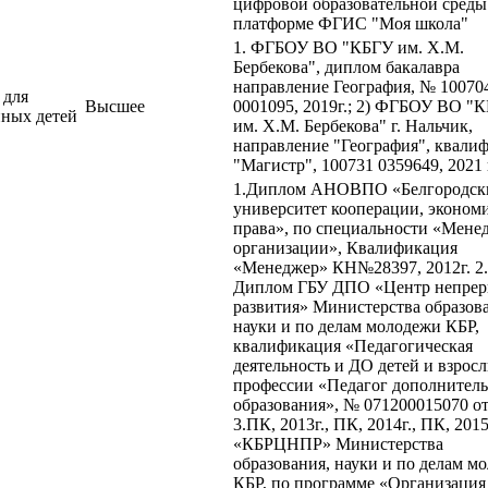
цифровой образовательной среды
платформе ФГИС "Моя школа"
1. ФГБОУ ВО "КБГУ им. Х.М.
Бербекова", диплом бакалавра
направление География, № 10070
 для
Высшее
0001095, 2019г.; 2) ФГБОУ ВО "
нных детей
им. Х.М. Бербекова" г. Нальчик,
направление "География", квали
"Магистр", 100731 0359649, 2021 
1.Диплом АНОВПО «Белгородск
университет кооперации, эконом
права», по специальности «Мене
организации», Квалификация
«Менеджер» КН№28397, 2012г. 2.
Диплом ГБУ ДПО «Центр непрер
развития» Министерства образов
науки и по делам молодежи КБР,
квалификация «Педагогическая
деятельность и ДО детей и взросл
профессии «Педагог дополнител
образования», № 071200015070 от
3.ПК, 2013г., ПК, 2014г., ПК, 2015
«КБРЦНПР» Министерства
образования, науки и по делам м
КБР, по программе «Организация