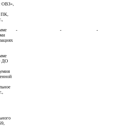
с ОВЗ»,
, ПК,
.,
мме
-
-
-
ыми
зациях
мме
е ДО
демия
венной
льное
.,
ьного
69,