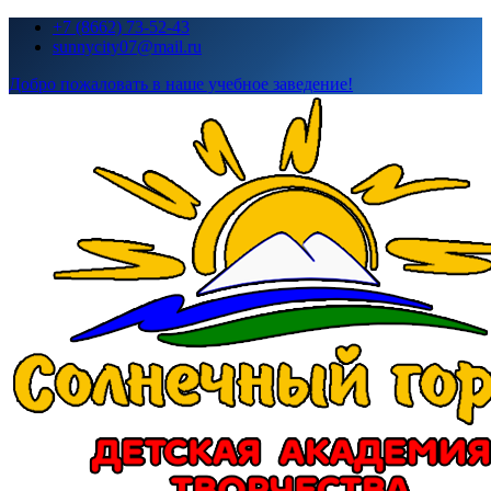
Перейти
+7 (8662) 73-52-43
к
sunnycity07@mail.ru
содержимому
Добро пожаловать в наше учебное заведение!