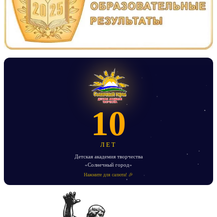
10
ЛЕТ
Детская академия творчества
«Солнечный город»
Нажмите для салюта! 🎉