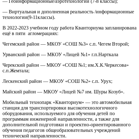
— Геоинформационные/аэротехнологии (7-8 классы);
— Виртуальная и дополненная реальность /информационные
технологии(9-11классы).
В 2022-2023 учебном году работа Кванториума запланирована
ещё в пяти агломерациях:
Чегемский район — МКОУ «СОШ №3» с.п. Чегем Второй;
Урванский район — МКОУ «Лицей №1» г.п.Нарткала
Черекский район — МКОУ «СОШ №1; им.Х.К.Черкесова»
с.п.Жемтала;
Лескенский район — МКОУ «СОШ №2» c.п. Урух;
Майский район — МКОУ «Лицей №7 им. Шуры Козуб».
Мобильный технопарк «Кванториум» — это автомобильная
станция для транспортировки высокотехнологичного
оборудования, используемого для обучения детей по
программам инженерной направленности, а также для
дополнительной подготовки и проектно-ориентированного
обучения педагогов общеобразовательных учреждений
технической направленности.