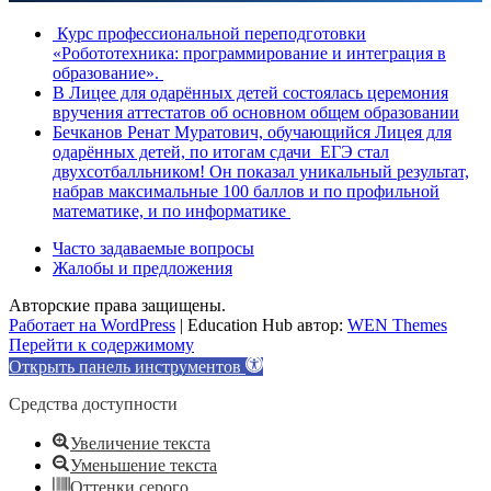
Курс профессиональной переподготовки
«Робототехника: программирование и интеграция в
образование».
В Лицее для одарённых детей состоялась церемония
вручения аттестатов об основном общем образовании
Бечканов Ренат Муратович, обучающийся Лицея для
одарённых детей, по итогам сдачи ЕГЭ стал
двухсотбалльником! Он показал уникальный результат,
набрав максимальные 100 баллов и по профильной
математике, и по информатике
Часто задаваемые вопросы
Жалобы и предложения
Авторские права защищены.
Работает на WordPress
|
Education Hub автор:
WEN Themes
Перейти к содержимому
Открыть панель инструментов
Средства доступности
Увеличение текста
Уменьшение текста
Оттенки серого