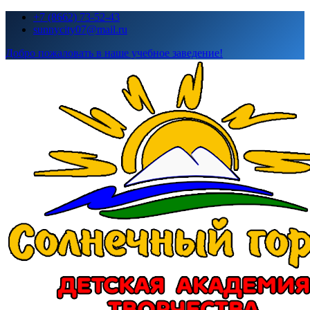
Перейти
+7 (8662) 73-52-43
к
sunnycity07@mail.ru
содержимому
Добро пожаловать в наше учебное заведение!