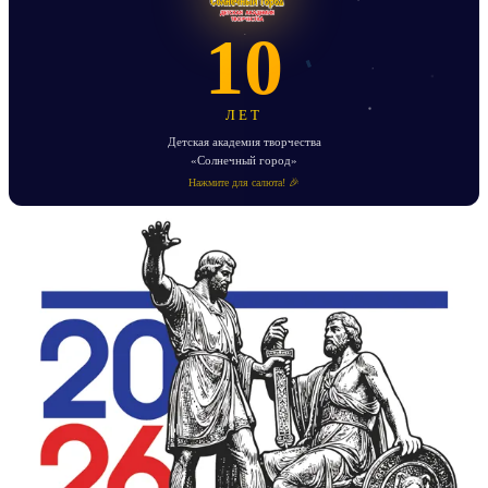
10
ЛЕТ
Детская академия творчества
«Солнечный город»
Нажмите для салюта! 🎉