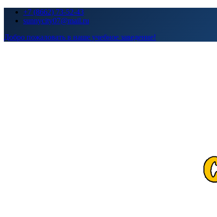
Перейти
+7 (8662) 73-52-43
к
sunnycity07@mail.ru
содержимому
Добро пожаловать в наше учебное заведение!