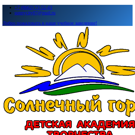
Перейти
+7 (8662) 73-52-43
к
sunnycity07@mail.ru
содержимому
Добро пожаловать в наше учебное заведение!