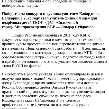
На основании решения жюри определены призеры и
победитель конкурса.
Победителем конкурса и лучшим учителем Кабардино-
Балкарии в 2023 году стал
учитель физики Лицея для
одарённых детей ГБО
У
«ДАТ «Солнечный
город»
Минпросвещения
КБР —
Эльдар
Суйдюмов
.
Эльдар Русланович окончил в 2011 году КБГУ,
факультет микроэлектроники и компьютерных технологий,
прошёл курсы профессиональной переподготовки по физике
и математике. Педагогический стаж работы — 8 лет, высшая
квалификационная категория, дважды проходил КПК на базе
образовательного центра «Сириус», подготовил победителей
и призёров регионального этапа, участников заключительного
этапа ВсОШ по физике.
Считает, что в работе учителя важно стимулировать детей к
получению новых знаний. Женат, имеет полуторагодовалую
дочку. В свободное время занимается изучением истории
России. Обучающиеся любят Эльдара Руслановича за
практический подход к изучению предмета, умение наглядно
и доступно объяснять сложные физические процессы.
Коллектив уважает Суйдюмова Э. не только за
профессиональные качества, но и за высокий уровень