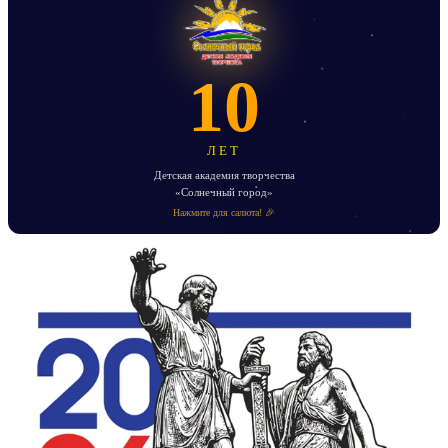
10
ЛЕТ
Детская академия творчества
«Солнечный город»
Нажмите для салюта! 🎉