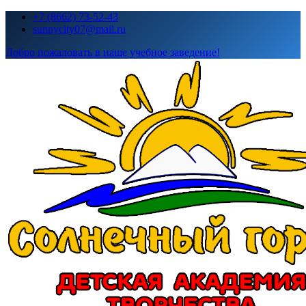
Перейти
+7 (8662) 73-52-43
к
sunnycity07@mail.ru
содержимому
Добро пожаловать в наше учебное заведение!