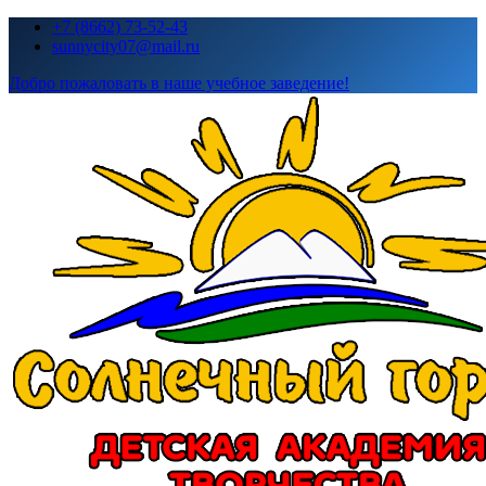
Перейти
+7 (8662) 73-52-43
к
sunnycity07@mail.ru
содержимому
Добро пожаловать в наше учебное заведение!