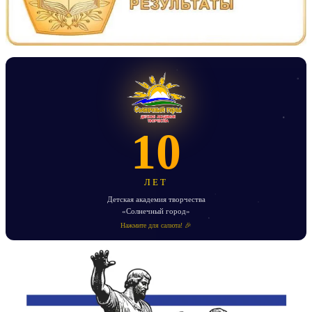
10
ЛЕТ
Детская академия творчества
«Солнечный город»
Нажмите для салюта! 🎉