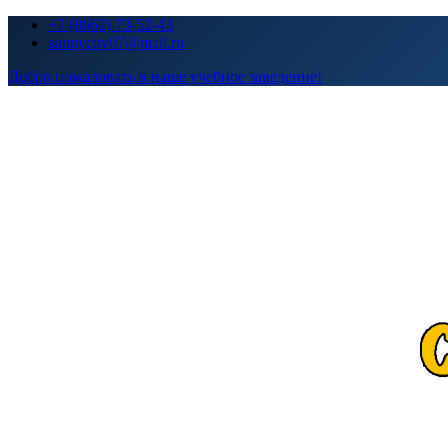
Перейти
+7 (8662) 73-52-43
к
sunnycity07@mail.ru
содержимому
Добро пожаловать в наше учебное заведение!