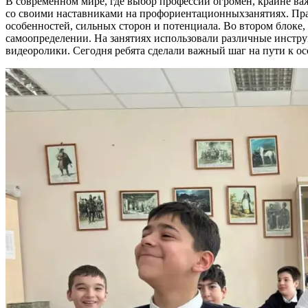
В современном мире, где выбор профессий огромен, крайне ва
со своими наставниками на профориентационныхзанятиях. Прак
особенностей, сильных сторон и потенциала. Во втором блоке,
самоопределении. На занятиях использовали различные инстру
видеоролики. Сегодня ребята сделали важный шаг на пути к 