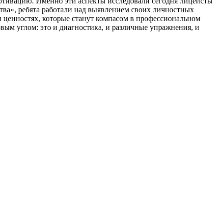
мотивацию. Именно эти аспекты исследовали сегодня лицеисты
тва», ребята работали над выявлением своих личностных
и ценностях, которые станут компасом в профессиональном
ым углом: это и диагностика, и различные упражнения, и