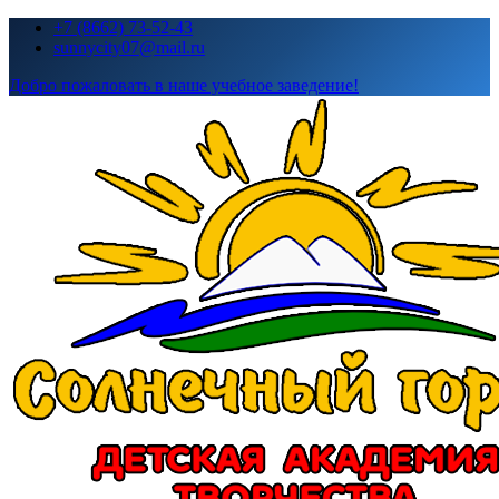
Перейти
+7 (8662) 73-52-43
к
sunnycity07@mail.ru
содержимому
Добро пожаловать в наше учебное заведение!