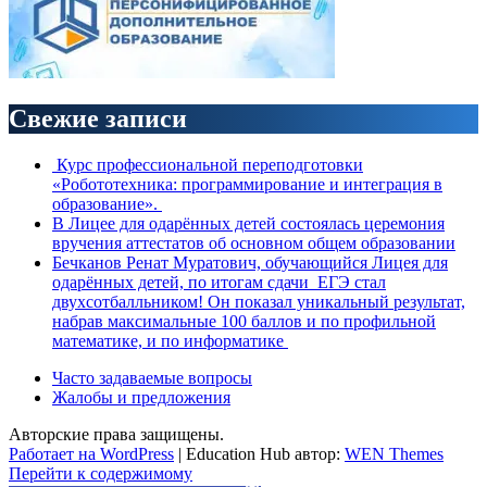
Свежие записи
Курс профессиональной переподготовки
«Робототехника: программирование и интеграция в
образование».
В Лицее для одарённых детей состоялась церемония
вручения аттестатов об основном общем образовании
Бечканов Ренат Муратович, обучающийся Лицея для
одарённых детей, по итогам сдачи ЕГЭ стал
двухсотбалльником! Он показал уникальный результат,
набрав максимальные 100 баллов и по профильной
математике, и по информатике
Часто задаваемые вопросы
Жалобы и предложения
Авторские права защищены.
Работает на WordPress
|
Education Hub автор:
WEN Themes
Перейти к содержимому