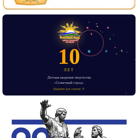
10
ЛЕТ
Детская академия творчества
«Солнечный город»
Нажмите для салюта! 🎉