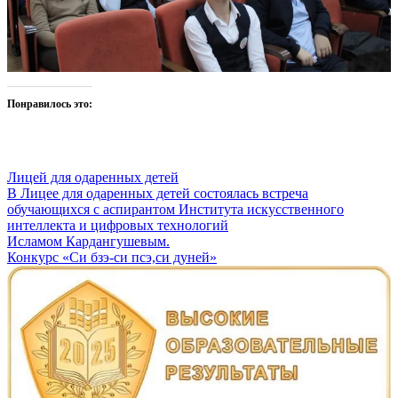
Понравилось это:
Лицей для одаренных детей
Навигация
В Лицее для одаренных детей состоялась встреча
обучающихся с аспирантом Института искусственного
по
интеллекта и цифровых технологий
записям
Исламом Кардангушевым.
Конкурс «Си бзэ-си псэ,си дуней»