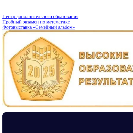
Центр дополнительного образования
Навигация
Пробный экзамен по математике
Фотовыставка «Семейный альбом»
по
записям