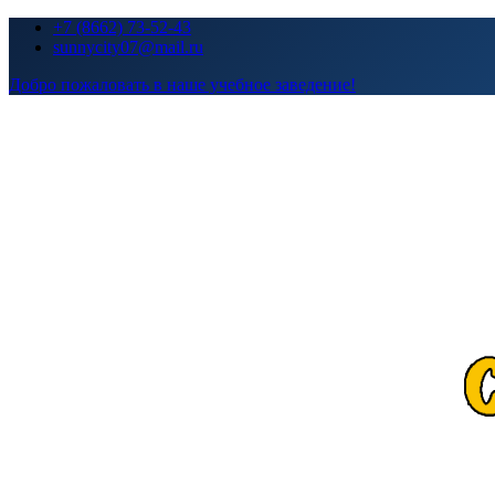
Перейти
+7 (8662) 73-52-43
к
sunnycity07@mail.ru
содержимому
Добро пожаловать в наше учебное заведение!