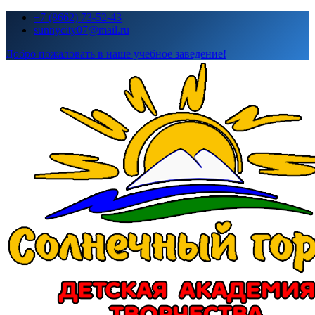
Перейти
+7 (8662) 73-52-43
к
sunnycity07@mail.ru
содержимому
Добро пожаловать в наше учебное заведение!