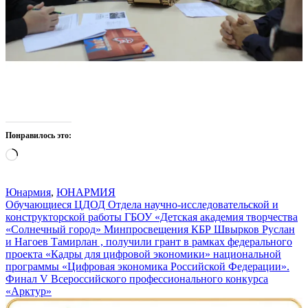
Понравилось это:
Загрузка…
Юнармия
,
ЮНАРМИЯ
Навигация
Обучающиеся ЦДОД Отдела научно-исследовательской и
конструкторской работы ГБОУ «Детская академия творчества
по
«Солнечный город» Минпросвещения КБР Швырков Руслан
записям
и Нагоев Тамирлан , получили грант в рамках федерального
проекта «Кадры для цифровой экономики» национальной
программы «Цифровая экономика Российской Федерации».
Финал V Всероссийского профессионального конкурса
«Арктур»