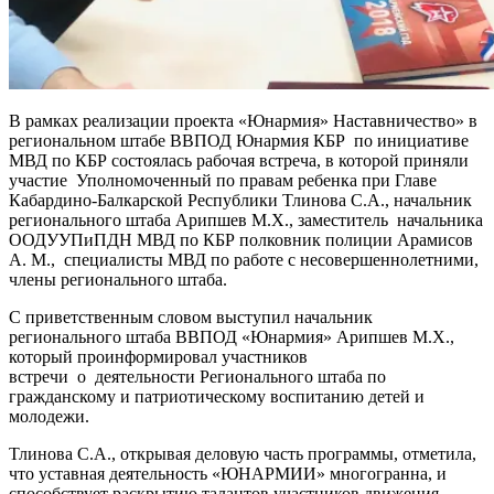
В рамках реализации проекта «Юнармия» Наставничество» в
региональном штабе ВВПОД Юнармия КБР по инициативе
МВД по КБР состоялась рабочая встреча, в которой приняли
участие Уполномоченный по правам ребенка при Главе
Кабардино-Балкарской Республики Тлинова С.А., начальник
регионального штаба Арипшев М.Х., заместитель начальника
ООДУУПиПДН МВД по КБР полковник полиции Арамисов
А. М., специалисты МВД по работе с несовершеннолетними,
члены регионального штаба.
С приветственным словом выступил начальник
регионального штаба ВВПОД «Юнармия» Арипшев М.Х.,
который проинформировал участников
встречи о деятельности Регионального штаба по
гражданскому и патриотическому воспитанию детей и
молодежи.
Тлинова С.А., открывая деловую часть программы, отметила,
что уставная деятельность «ЮНАРМИИ» многогранна, и
способствует раскрытию талантов участников движения.