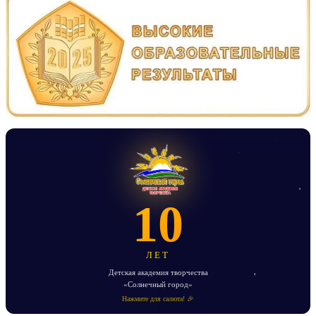
10
ЛЕТ
Детская академия творчества
«Солнечный город»
Нажмите для салюта! 🎉