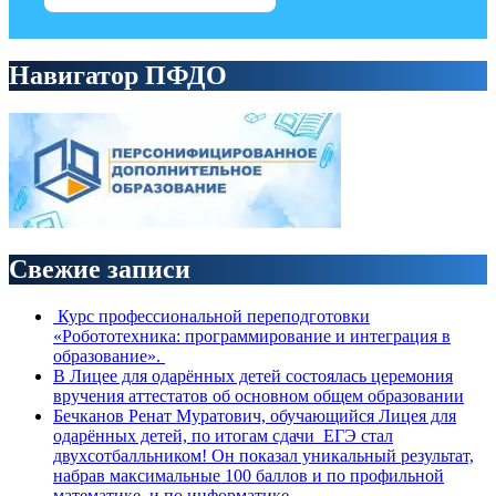
Навигатор ПФДО
Свежие записи
Курс профессиональной переподготовки
«Робототехника: программирование и интеграция в
образование».
В Лицее для одарённых детей состоялась церемония
вручения аттестатов об основном общем образовании
Бечканов Ренат Муратович, обучающийся Лицея для
одарённых детей, по итогам сдачи ЕГЭ стал
двухсотбалльником! Он показал уникальный результат,
набрав максимальные 100 баллов и по профильной
математике, и по информатике