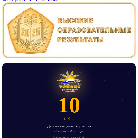
10
ЛЕТ
Детская академия творчества
«Солнечный город»
Нажмите для салюта! 🎉