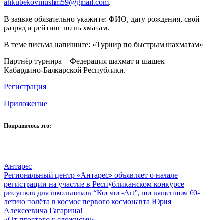
ahkubekovmuslim59@gmail.com
.
В заявке обязательно укажите: ФИО, дату рождения, свой
разряд и рейтинг по шахматам.
В теме письма напишите: «Турнир по быстрым шахматам»
Партнёр турнира – Федерация шахмат и шашек
Кабардино‑Балкарской Республики.
Регистрация
Приложение
Понравилось это:
Антарес
Навигация
Региональный центр «Антарес» объявляет о начале
регистрации на участие в Республиканском конкурсе
по
рисунков для школьников “Космос-Art”, посвященном 60-
записям
летию полёта в космос первого космонавта Юрия
Алексеевича Гагарина!
«От простого к сложному»