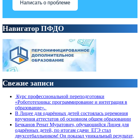
Написать о проблеме
Навигатор ПФДО
Свежие записи
Курс профессиональной переподготовки
«Робототехника: программирование и интеграция в
образование».
В Лицее для одарённых детей состоялась церемония
вручения аттестатов об основном общем образовании
Бечканов Ренат Муратович, обучающийся Лицея для
одарённых детей, по итогам сдачи ЕГЭ стал
двухсотбалльником! Он показал уникальный результат,