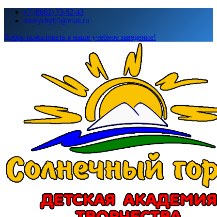
Перейти
+7 (8662) 73-52-43
к
sunnycity07@mail.ru
содержимому
Добро пожаловать в наше учебное заведение!