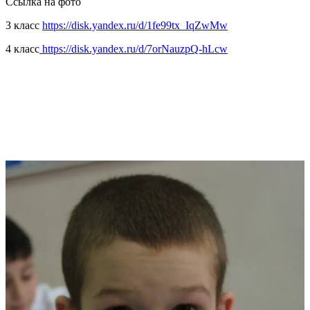
Ссылка на фото
3 класс
https://disk.yandex.ru/d/1fe99tx_IqZwMw
4 класс
https://disk.yandex.ru/d/7orNauzpQ-hLcw