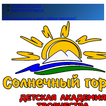
Перейти
+7 (8662) 73-52-43
к
sunnycity07@mail.ru
содержимому
Добро пожаловать в наше учебное заведение!