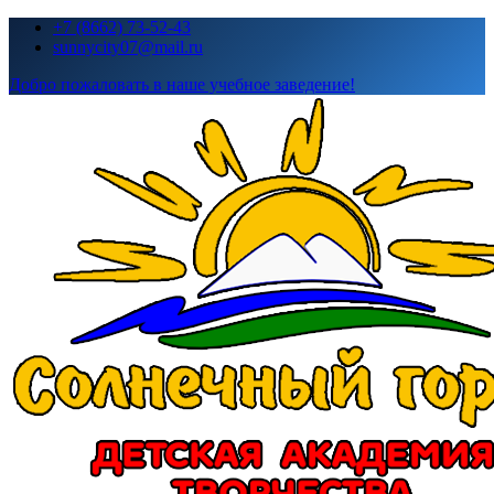
Перейти
+7 (8662) 73-52-43
к
sunnycity07@mail.ru
содержимому
Добро пожаловать в наше учебное заведение!