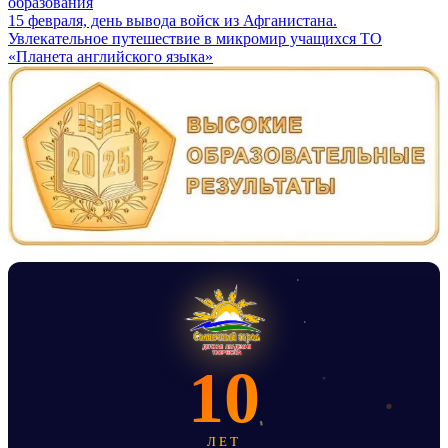
образования
Навигация
15 февраля, день вывода войск из Афганистана.
Увлекательное путешествие в микромир учащихся ТО
по
«Планета английского языка»
записям
10
ЛЕТ