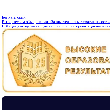
Без категории
Навигация
В творческом объединении «Занимательная математика» состо
В Лицее для одаренных детей прошло профориентационное зан
по
записям