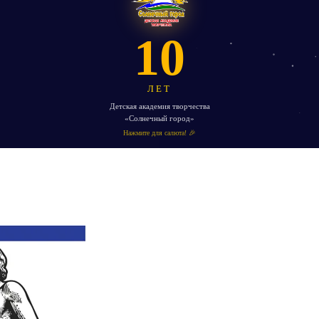
10
ЛЕТ
Детская академия творчества
«Солнечный город»
Нажмите для салюта! 🎉