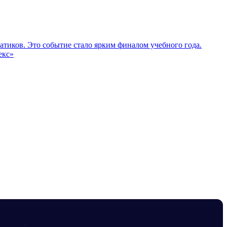
тиков. Это событие стало ярким финалом учебного года.
екс»