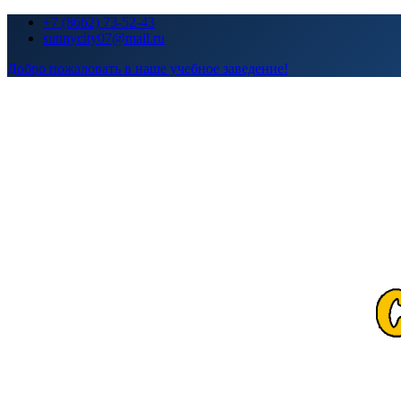
Перейти
+7 (8662) 73-52-43
к
sunnycity07@mail.ru
содержимому
Добро пожаловать в наше учебное заведение!