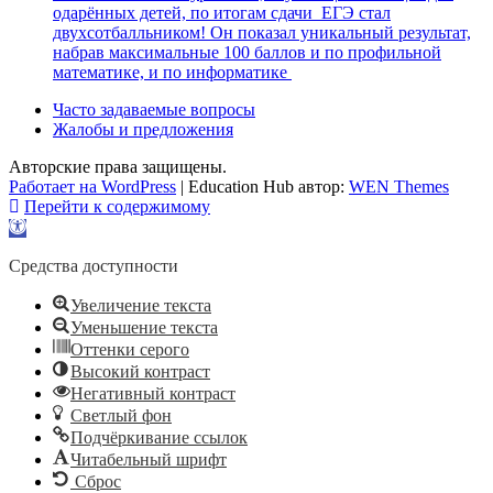
одарённых детей, по итогам сдачи ЕГЭ стал
двухсотбалльником! Он показал уникальный результат,
набрав максимальные 100 баллов и по профильной
математике, и по информатике
Часто задаваемые вопросы
Жалобы и предложения
Авторские права защищены.
Работает на WordPress
|
Education Hub автор:
WEN Themes
Перейти к содержимому
Открыть
панель
инструментов
Средства доступности
Увеличение текста
Уменьшение текста
Оттенки серого
Высокий контраст
Негативный контраст
Светлый фон
Подчёркивание ссылок
Читабельный шрифт
Сброс