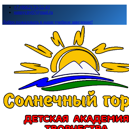
Перейти
+7 (8662) 73-52-43
к
sunnycity07@mail.ru
содержимому
Добро пожаловать в наше учебное заведение!