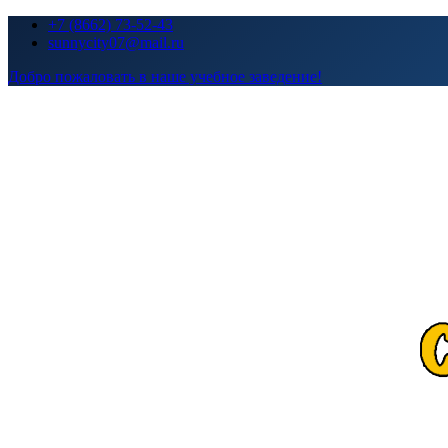
Перейти
+7 (8662) 73-52-43
к
sunnycity07@mail.ru
содержимому
Добро пожаловать в наше учебное заведение!