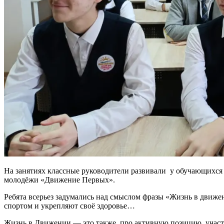
На занятиях классные руководители развивали у обучающихся 
молодёжи «Движение Первых».
Ребята всерьез задумались над смыслом фразы «Жизнь в движен
спортом и укрепляют своё здоровье…
Жизнь в Движении — это также про активную позицию, участ