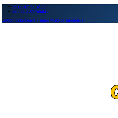
Перейти
+7 (8662) 73-52-43
к
sunnycity07@mail.ru
содержимому
Добро пожаловать в наше учебное заведение!