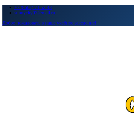
Перейти
+7 (8662) 73-52-43
к
sunnycity07@mail.ru
содержимому
Добро пожаловать в наше учебное заведение!