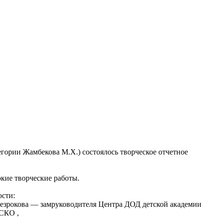
ории Жамбекова М.Х.) состоялось творческое отчетное
ркие творческие работы.
ости:
езрокова — замруководителя Центра ДОД детской академии
СКО ,