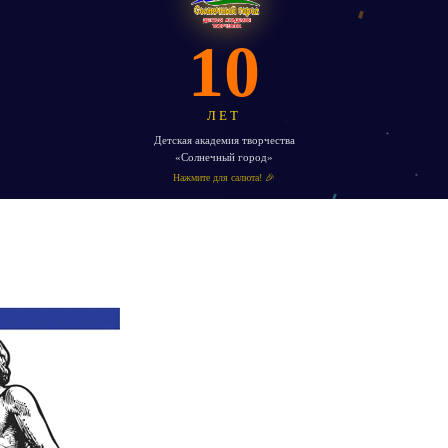
10
ЛЕТ
Детская академия творчества
«Солнечный город»
Нажмите для салюта! 🎉