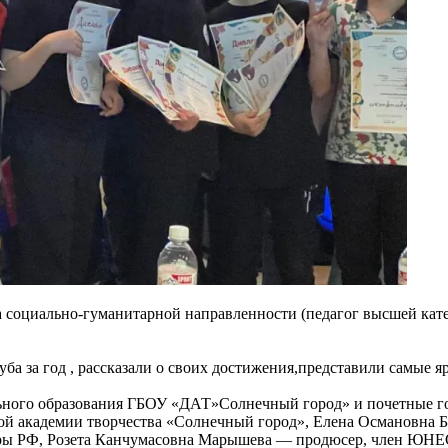
оциально-гуманитарной направленности (педагог высшей катег
а за год , рассказали о своих достижения,представили самые я
льного образования ГБОУ «ДАТ»Солнечный город» и почетные г
й академии творчества «Солнечный город», Елена Османовна Б
уры РФ, Розета Канчумасовна Марышева — продюсер, член ЮНЕ