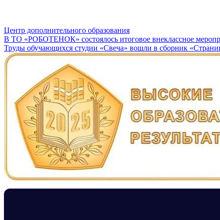
Центр дополнительного образования
Навигация
В ТО «РОБОТЕНОК» состоялось итоговое внеклассное мер
Труды обучающихся студии «Свеча» вошли в сборник «Стран
по
записям