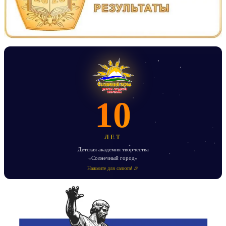
10
ЛЕТ
Детская академия творчества
«Солнечный город»
Нажмите для салюта! 🎉