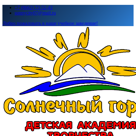
Перейти
+7 (8662) 73-52-43
к
sunnycity07@mail.ru
содержимому
Добро пожаловать в наше учебное заведение!