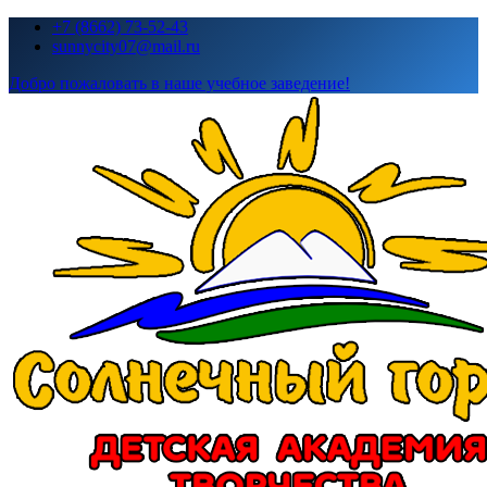
Перейти
+7 (8662) 73-52-43
к
sunnycity07@mail.ru
содержимому
Добро пожаловать в наше учебное заведение!