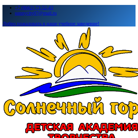
Перейти
+7 (8662) 73-52-43
к
sunnycity07@mail.ru
содержимому
Добро пожаловать в наше учебное заведение!