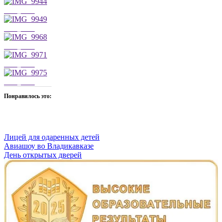
IMG_9944
IMG_9949
IMG_9968
IMG_9971
IMG_9975
Понравилось это:
Лицей для одаренных детей
Навигация
Авиашоу во Владикавказе
День открытых дверей
по
записям