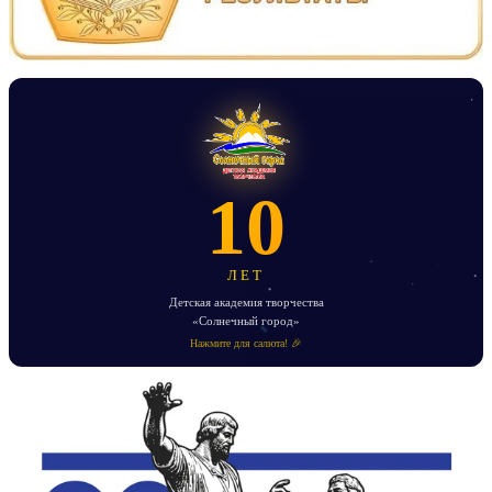
10
ЛЕТ
Детская академия творчества
«Солнечный город»
Нажмите для салюта! 🎉