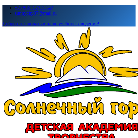
Перейти
+7 (8662) 73-52-43
к
sunnycity07@mail.ru
содержимому
Добро пожаловать в наше учебное заведение!