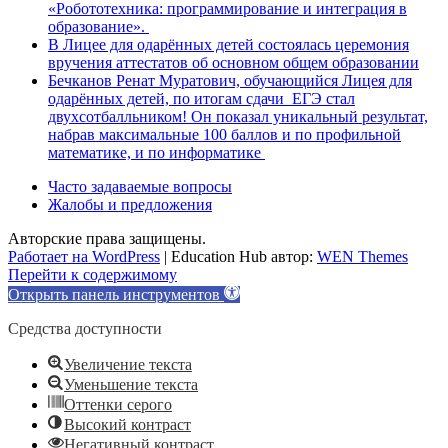
«Робототехника: программирование и интеграция в
образование».
В Лицее для одарённых детей состоялась церемония
вручения аттестатов об основном общем образовании
Бечканов Ренат Муратович, обучающийся Лицея для
одарённых детей, по итогам сдачи ЕГЭ стал
двухсотбалльником! Он показал уникальный результат,
набрав максимальные 100 баллов и по профильной
математике, и по информатике
Часто задаваемые вопросы
Жалобы и предложения
Авторские права защищены.
Работает на WordPress
|
Education Hub автор:
WEN Themes
Перейти к содержимому
Открыть панель инструментов
Средства доступности
Увеличение текста
Уменьшение текста
Оттенки серого
Высокий контраст
Негативный контраст