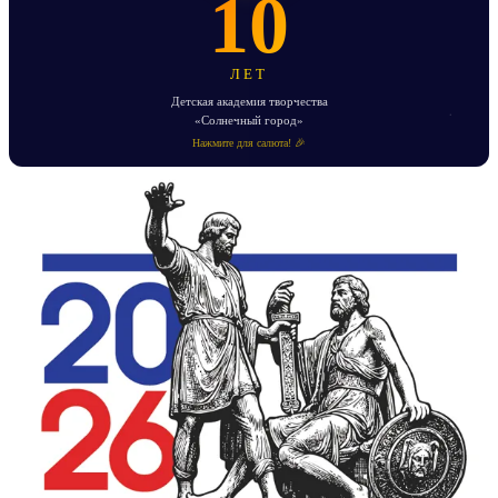
10
ЛЕТ
Детская академия творчества
«Солнечный город»
Нажмите для салюта! 🎉