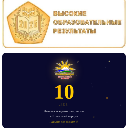
записям
10
ЛЕТ
Детская академия творчества
«Солнечный город»
Нажмите для салюта! 🎉