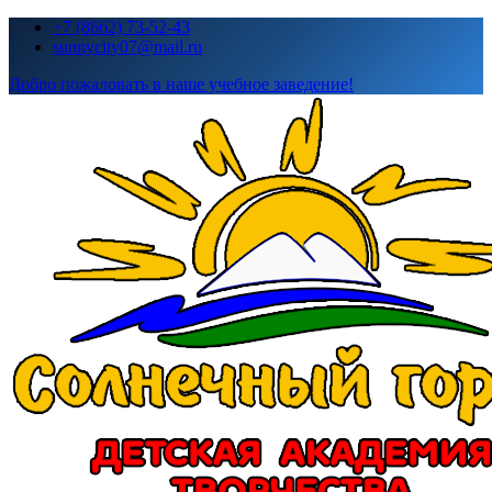
Перейти
+7 (8662) 73-52-43
к
sunnycity07@mail.ru
содержимому
Добро пожаловать в наше учебное заведение!