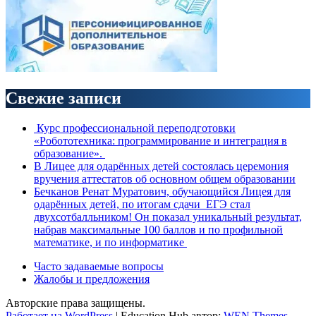
Свежие записи
Курс профессиональной переподготовки
«Робототехника: программирование и интеграция в
образование».
В Лицее для одарённых детей состоялась церемония
вручения аттестатов об основном общем образовании
Бечканов Ренат Муратович, обучающийся Лицея для
одарённых детей, по итогам сдачи ЕГЭ стал
двухсотбалльником! Он показал уникальный результат,
набрав максимальные 100 баллов и по профильной
математике, и по информатике
Часто задаваемые вопросы
Жалобы и предложения
Авторские права защищены.
Работает на WordPress
|
Education Hub автор:
WEN Themes