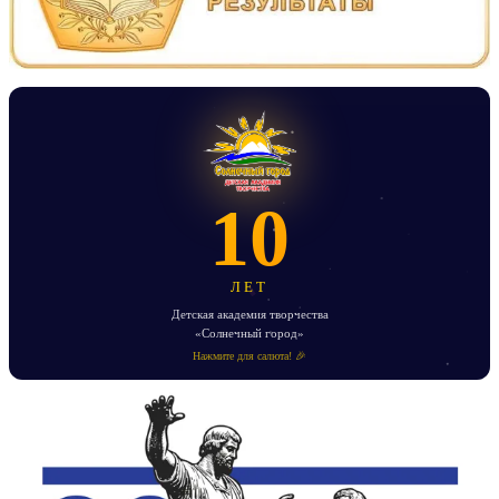
10
ЛЕТ
Детская академия творчества
«Солнечный город»
Нажмите для салюта! 🎉