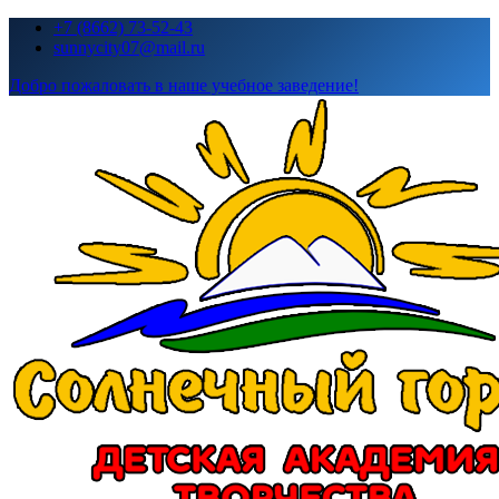
Перейти
+7 (8662) 73-52-43
к
sunnycity07@mail.ru
содержимому
Добро пожаловать в наше учебное заведение!