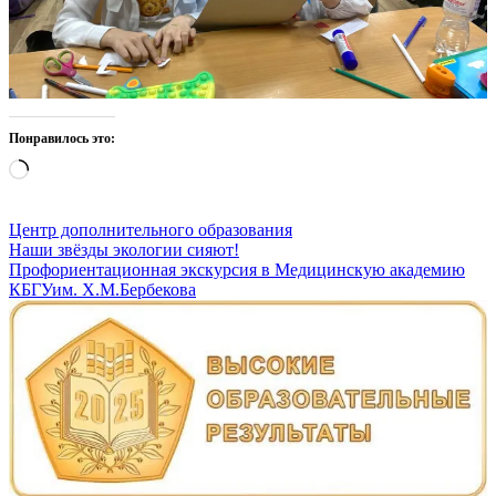
Понравилось это:
Загрузка…
Центр дополнительного образования
Навигация
Наши звёзды экологии сияют!
Профориентационная экскурсия в Медицинскую академию
по
КБГУим. Х.М.Бербекова
записям