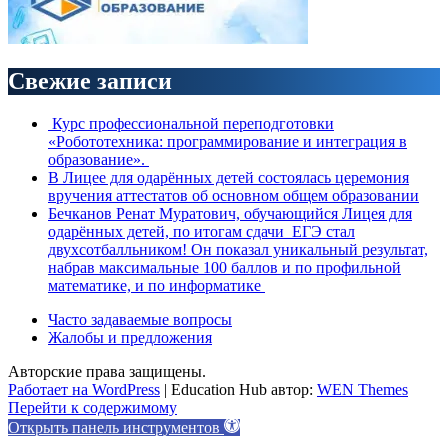
Свежие записи
Курс профессиональной переподготовки
«Робототехника: программирование и интеграция в
образование».
В Лицее для одарённых детей состоялась церемония
вручения аттестатов об основном общем образовании
Бечканов Ренат Муратович, обучающийся Лицея для
одарённых детей, по итогам сдачи ЕГЭ стал
двухсотбалльником! Он показал уникальный результат,
набрав максимальные 100 баллов и по профильной
математике, и по информатике
Часто задаваемые вопросы
Жалобы и предложения
Авторские права защищены.
Работает на WordPress
|
Education Hub автор:
WEN Themes
Перейти к содержимому
Открыть панель инструментов