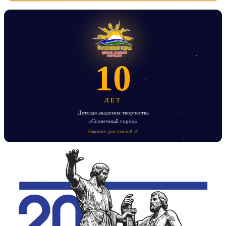
10
ЛЕТ
Детская академия творчества
«Солнечный город»
Нажмите для салюта! 🎉