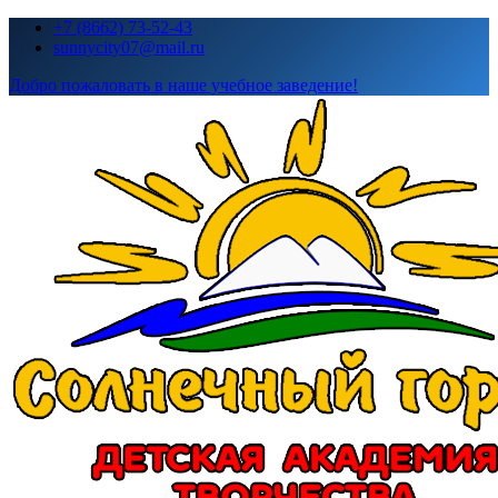
Перейти
+7 (8662) 73-52-43
к
sunnycity07@mail.ru
содержимому
Добро пожаловать в наше учебное заведение!