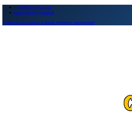
Перейти
+7 (8662) 73-52-43
к
sunnycity07@mail.ru
содержимому
Добро пожаловать в наше учебное заведение!