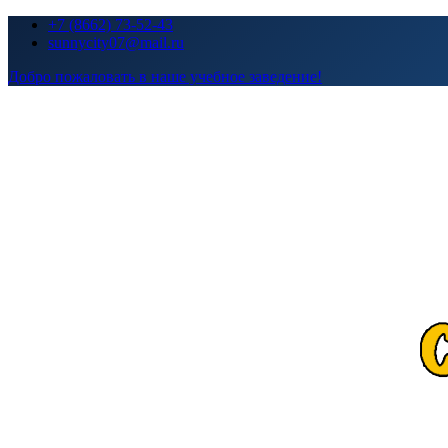
Перейти
+7 (8662) 73-52-43
к
sunnycity07@mail.ru
содержимому
Добро пожаловать в наше учебное заведение!