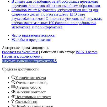
В Лицее для одарённых детей состоялась церемония
вручения аттестатов об основном общем образовании
Бечканов Ренат Муратович, обучающийся Лицея для
одарённых детей, по итогам сдачи ЕГЭ стал
двухсотбалльником! Он показал уникальный результат,
набрав максимальные 100 баллов и по профильной
математике, и по информатике
Часто задаваемые вопросы
Жалобы и предложения
Авторские права защищены.
Работает на WordPress
|
Education Hub автор:
WEN Themes
Перейти к содержимому
Открыть панель инструментов
Средства доступности
Увеличение текста
Уменьшение текста
Оттенки серого
Высокий контраст
Негативный контраст
Светлый фон
Подчёркивание ссылок