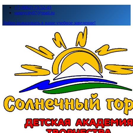
Перейти
+7 (8662) 73-52-43
к
sunnycity07@mail.ru
содержимому
Добро пожаловать в наше учебное заведение!