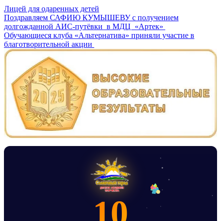
Лицей для одаренных детей
Навигация
Поздравляем САФИЮ КУМЫШЕВУ с получением
долгожданной АИС-путёвки в МДЦ «Артек»
по
Обучающиеся клуба «Альтернатива» приняли участие в
записям
благотворительной акции
10