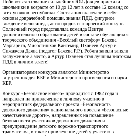
Побороться за звание сильнейших ЮИДовцев приехали
школьники в возрасте от 10 до 12 лет в составе 12 команд со
всех уголков республики. Состязания включали в себя:
основы доврачебной помощи, знания ПДД, фигурное
вождение велосипеда, автогородок и творческий конкурс.
Солнечный город представляла команда Центра
дополнительного образования детей в составе обучающихся
творческого объединения «Весёлый светофор» Бажева
Маргарита, Мисостишхов Кантемир, Пханеев Артур и
Сижажева Даяна (педагог Бажева Р.Р.). Ребята заняли заняли
заслуженное 3 место, а Артур Пханеев стал лучшим знатоком
ПДД в личном зачете!
Организаторами конкурса являются Министерство
внутренних дел КБР и Министерство просвещения и науки
КБР.
Конкурс «Безопасное колесо» проводится с 1982 года и
направлен на привлечение к личному участию в
мероприятиях федерального проекта «Безопасность
дорожного движения» национального проекта «Безопасные
качественные дороги», направленных на повышение
безопасности участников дорожного движения и
предупреждение детского дорожно-транспортного
травматизма, в также привлечение детей у участию в