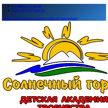
Перейти
+7 (8662) 73-52-43
к
sunnycity07@mail.ru
содержимому
Добро пожаловать в наше учебное заведение!