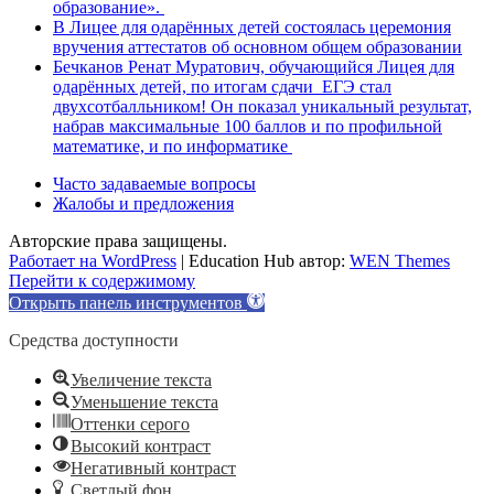
образование».
В Лицее для одарённых детей состоялась церемония
вручения аттестатов об основном общем образовании
Бечканов Ренат Муратович, обучающийся Лицея для
одарённых детей, по итогам сдачи ЕГЭ стал
двухсотбалльником! Он показал уникальный результат,
набрав максимальные 100 баллов и по профильной
математике, и по информатике
Часто задаваемые вопросы
Жалобы и предложения
Авторские права защищены.
Работает на WordPress
|
Education Hub автор:
WEN Themes
Перейти к содержимому
Открыть панель инструментов
Средства доступности
Увеличение текста
Уменьшение текста
Оттенки серого
Высокий контраст
Негативный контраст
Светлый фон