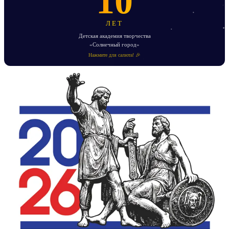
10
ЛЕТ
Детская академия творчества
«Солнечный город»
Нажмите для салюта! 🎉