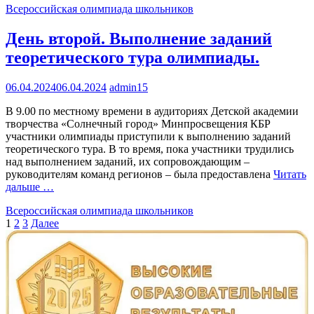
Всероссийская олимпиада школьников
День второй. Выполнение заданий
теоретического тура олимпиады.
06.04.2024
06.04.2024
admin15
В 9.00 по местному времени в аудиториях Детской академии
творчества «Солнечный город» Минпросвещения КБР
участники олимпиады приступили к выполнению заданий
теоретического тура. В то время, пока участники трудились
над выполнением заданий, их сопровождающим –
руководителям команд регионов – была предоставлена
Читать
дальше …
Всероссийская олимпиада школьников
Пагинация
1
2
3
Далее
записей