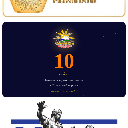
10
ЛЕТ
Детская академия творчества
«Солнечный город»
Нажмите для салюта! 🎉