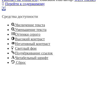
Перейти к содержимому
Открыть
панель
инструментов
Средства доступности
Увеличение текста
Уменьшение текста
Оттенки серого
Высокий контраст
Негативный контраст
Светлый фон
Подчёркивание ссылок
Читабельный шрифт
Сброс