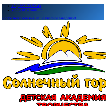
Перейти
+7 (8662) 73-52-43
к
sunnycity07@mail.ru
содержимому
Добро пожаловать в наше учебное заведение!