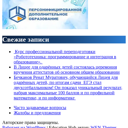
Свежие записи
Курс профессиональной переподготовки
«Робототехника: программирование и интеграция в
образование».
В Лицее для одарённых детей состоялась церемония
вручения аттестатов об основном общем образовании
Бечканов Ренат Муратович, обучающийся Лицея для
одарённых детей, по итогам сдачи ЕГЭ стал
двухсотбалльником! Он показал уникальный результат,
набрав максимальные 100 баллов и по профильной
математике, и по информатике
Часто задаваемые вопросы
Жалобы и предложения
Авторские права защищены.
Работает на WordPress
|
Education Hub автор:
WEN Themes