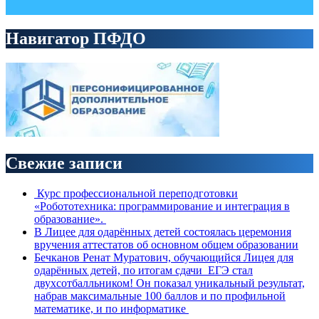
Навигатор ПФДО
Свежие записи
Курс профессиональной переподготовки
«Робототехника: программирование и интеграция в
образование».
В Лицее для одарённых детей состоялась церемония
вручения аттестатов об основном общем образовании
Бечканов Ренат Муратович, обучающийся Лицея для
одарённых детей, по итогам сдачи ЕГЭ стал
двухсотбалльником! Он показал уникальный результат,
набрав максимальные 100 баллов и по профильной
математике, и по информатике