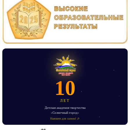
записям
10
ЛЕТ
Детская академия творчества
«Солнечный город»
Нажмите для салюта! 🎉