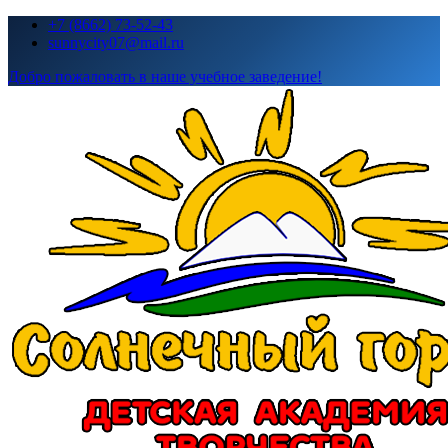
Перейти
+7 (8662) 73-52-43
к
sunnycity07@mail.ru
содержимому
Добро пожаловать в наше учебное заведение!