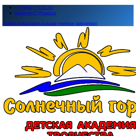
Перейти
+7 (8662) 73-52-43
к
sunnycity07@mail.ru
содержимому
Добро пожаловать в наше учебное заведение!