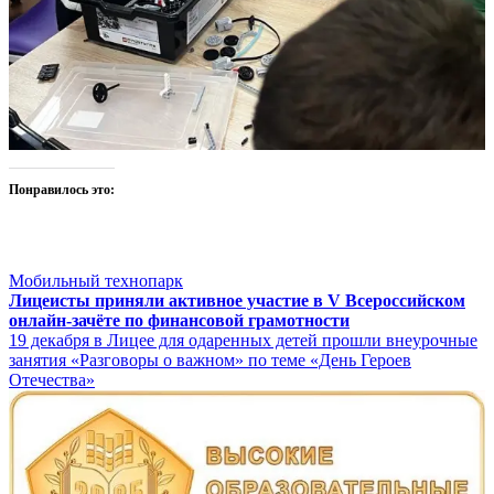
Понравилось это:
Мобильный технопарк
Навигация
Лицеисты приняли активное участие в V Всероссийском
онлайн-зачёте по финансовой грамотности
по
19 декабря в Лицее для одаренных детей прошли внеурочные
записям
занятия «Разговоры о важном» по теме «День Героев
Отечества»