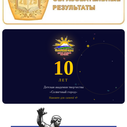
10
ЛЕТ
Детская академия творчества
«Солнечный город»
Нажмите для салюта! 🎉