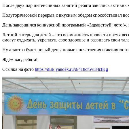
После двух пар интенсивных занятий ребята занялись активны
Полуторачасовой перерыв с вкусным обедом способствовал вос
День завершился конкурсной программой «Здравствуй, лето!»
Летний лагерь для детей – это возможность провести время вес
смогут отдыхать, укреплять свое здоровье и развивать свои тал
Ну а завтра будет новый день, новые впечатления и активности
Ждём вас, ребята!
Ссылка на фото
https://disk.yandex.ru/d/418cf5vi34rJKg