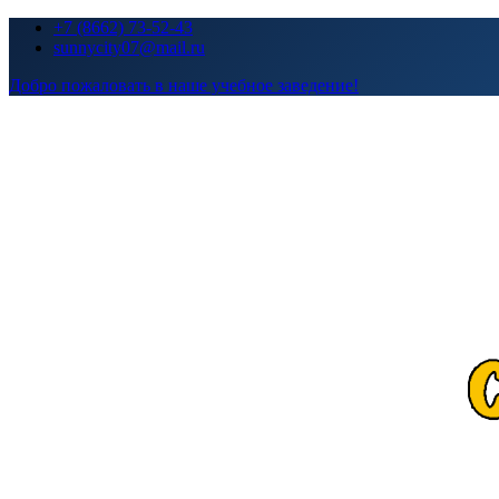
Перейти
+7 (8662) 73-52-43
к
sunnycity07@mail.ru
содержимому
Добро пожаловать в наше учебное заведение!