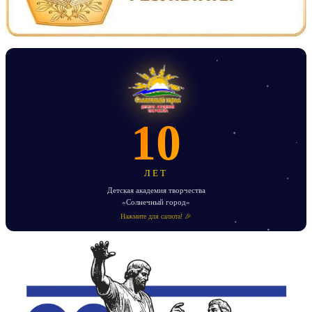
10
ЛЕТ
Детская академия творчества
«Солнечный город»
Нажмите для салюта! 🎉