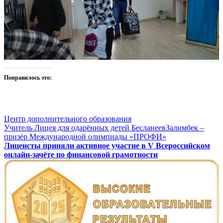
Понравилось это:
Центр дополнительного образования
Навигация
Учитель Лицея для одарённых детей БесланеевЗалимбек –
призёр Международной олимпиады «ПРОФИ»
по
Лицеисты приняли активное участие в V Всероссийском
записям
онлайн-зачёте по финансовой грамотности