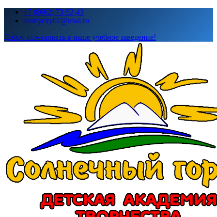
Перейти
+7 (8662) 73-52-43
к
sunnycity07@mail.ru
содержимому
Добро пожаловать в наше учебное заведение!