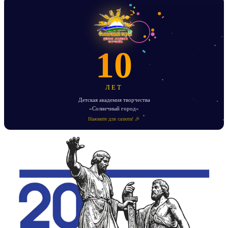
10
ЛЕТ
Детская академия творчества
«Солнечный город»
Нажмите для салюта! 🎉