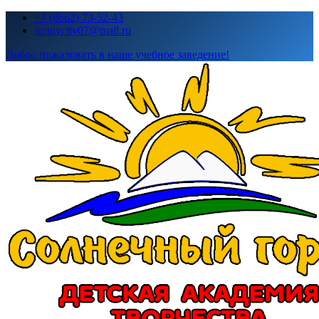
Перейти
+7 (8662) 73-52-43
к
sunnycity07@mail.ru
содержимому
Добро пожаловать в наше учебное заведение!