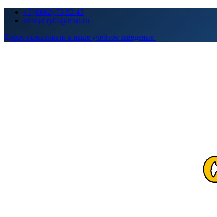
Перейти
+7 (8662) 73-52-43
к
sunnycity07@mail.ru
содержимому
Добро пожаловать в наше учебное заведение!