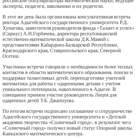
российские популяризаторы математической науки, ведущие
эксперты, педагоги, школьники и их родители.
В этот же день была организована консультативная встреча
ректора Адыгейского государственного университета Р.Д.
Хунагова, заместителя руководителя фонда «Талант и успех»
(Сириус) А.Н.Горбачева, директора республиканской
естественно-математической школы Д.К.Мамий с
представителями Кабардино-Балкарской Республики,
Краснодарского края, Ставропольского края, Северной
Осетии.
Участники встречи говорили о необходимости более тесных
контактов в области математического образования, поиске и
поддержке талантливых детей, переподготовке учителей
математики для работы с одаренными детьми с учетом
уникального потенциала, накопленного в Адыгее. В
совещании приняла участие руководитель Лицея для
одаренных детей Т.Б. Джаппуева.
По итогам встречи подписано соглашение о сотрудничестве
Адыгейского государственного университета и «Детской
академии творчества «Солнечный город», в результате чего
«Солнечный город» получил новый статус Опорной школы
Кавказского математического центра.