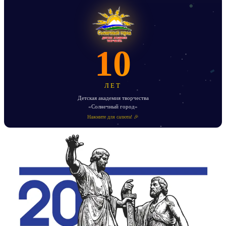
10
ЛЕТ
Детская академия творчества
«Солнечный город»
Нажмите для салюта! 🎉