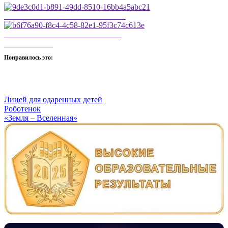
9de3c0d1-b891-49dd-8510-16bb4a5abc21
b6f76a90-f8c4-4c58-82e1-95f3c74c613e
Понравилось это:
Лицей для одаренных детей
Навигация
Роботенок
«Земля – Вселенная»
по
записям