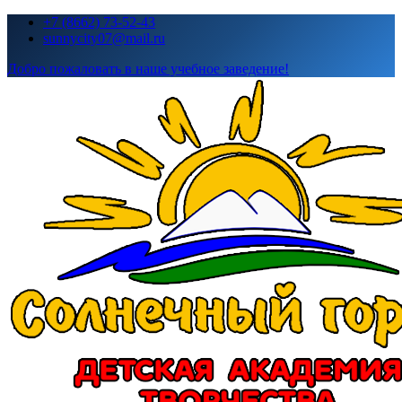
Перейти
+7 (8662) 73-52-43
к
sunnycity07@mail.ru
содержимому
Добро пожаловать в наше учебное заведение!