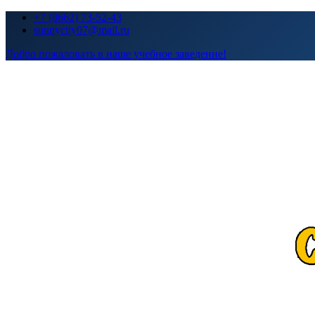
Перейти
+7 (8662) 73-52-43
к
sunnycity07@mail.ru
содержимому
Добро пожаловать в наше учебное заведение!