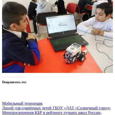
Понравилось это:
Мобильный технопарк
Навигация
Лицей для одарённых детей ГБОУ «ДАТ «Солнечный город»
Минпросвещения КБР в рейтинге лучших школ России,