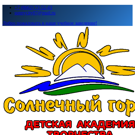
Перейти
+7 (8662) 73-52-43
к
sunnycity07@mail.ru
содержимому
Добро пожаловать в наше учебное заведение!