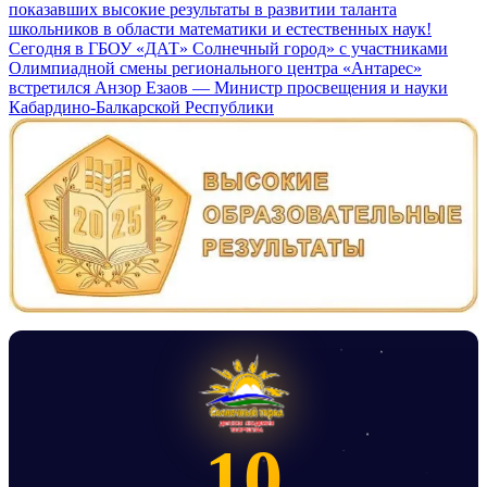
по
показавших высокие результаты в развитии таланта
записям
школьников в области математики и естественных наук!
Сегодня в ГБОУ «ДАТ» Солнечный город» с участниками
Олимпиадной смены регионального центра «Антарес»
встретился Анзор Езаов — Министр просвещения и науки
Кабардино-Балкарской Республики
10