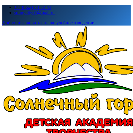
Перейти
+7 (8662) 73-52-43
к
sunnycity07@mail.ru
содержимому
Добро пожаловать в наше учебное заведение!