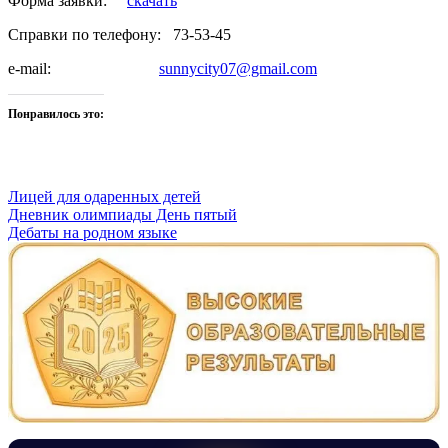
Форма заявки:
скачать
Справки по телефону: 73-53-45
e-mail:
sunnycity07@gmail.com
Понравилось это:
Лицей для одаренных детей
Навигация
Дневник олимпиады День пятый
Дебаты на родном языке
по
записям