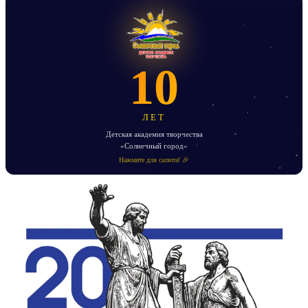
10
ЛЕТ
Детская академия творчества
«Солнечный город»
Нажмите для салюта! 🎉